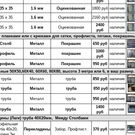
руб
35 х 35
1.6 мм
Оцинкованная
1800 руб
наличие
35 х 35
1.6 мм
Оцинкованная
2160 руб
наличие
2400
35 х 35
1.6 мм
Оцинкованная
наличие
руб
 планками или с крюками для сетки, профлиста, пятаки, покрашен
Столб
Металл
Покрашен
650 руб
наличие
1000
рофиль
Металл
покрашен
наличие
руб
рофиль
Металл
Покрашен
950 руб
наличие
ые 50X50,60X40, 60X60, 80X80, высота 3 метра или 6, в ваш размер.
труба
Металл
труба
850 руб
наличие
труба
Металл
труба
850 руб
наличие
труба
Металл
труба
950 руб
наличие
1400
труба
Металл
труба
наличие
руб
дины (Лаги) труба 40X20мм, Между Столбами
офильная
уба 40x20,
Перекладины
Забор, Профлист.
370 руб
наличие
лина 3м