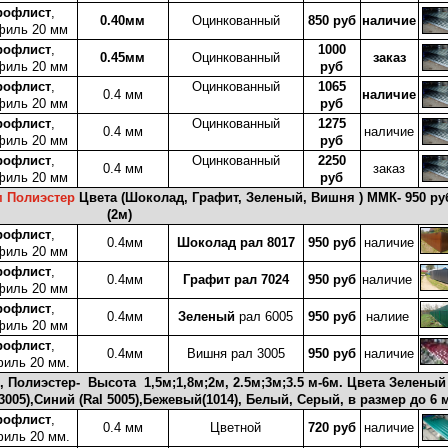
рофлист
,
0.40мм
Оцинкованный
850 руб
наличие
филь 20 мм
рофлист
,
1000
0.45мм
Оцинкованный
заказ
филь 20 мм
руб
рофлист
,
Оцинкованный
1065
0.4 мм
наличие
филь 20 мм
руб
рофлист
,
Оцинкованный
1275
0.4 мм
наличие
филь 20 мм
руб
рофлист
,
Оцинкованный
2250
0.4 мм
заказ
филь 20 мм
руб
м Полиэстер
Цвета (Шоколад, Графит, Зеленый, Вишня ) ММК- 950 р
(2м)
рофлист
,
0.4мм
Шоколад рал 8017
950 руб
наличие
филь 20 мм
рофлист
,
0.4мм
Графит рал 7024
950 руб
наличие
филь 20 мм
рофлист
,
0.4мм
Зеленый
рал 6005
950 руб
налиие
филь 20 мм
рофлист
,
0.4мм
Вишня рал 3005
950 руб
наличие
иль 20 мм.
, Полиэстер- Высота 1,5м;1,8м;2м, 2.5м;3м;3.5 м-6м. Цвета Зеленый
(3005),Синий (Ral 5005),Бежевый(1014), Белый, Серый, в размер до 6 
рофлист
,
0.4 мм
Цветной
720 руб
наличие
иль 20 мм.