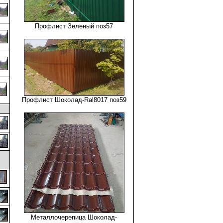
Профлист Зеленый поз57
Профлист Шоколад-Ral8017 поз59
,
Металлочерепица Шоколад-