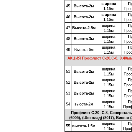
ширина
П
45
Высота-2м
1.15м
Про
ширина
П
46
Высота-2м
1.15м
Про
ширина
П
47
Высота-2.5м
1.15м
Про
ширина
П
48
Высота-3м
1.15м
Про
ширина
П
49
Высота-
5м
1.15м
Про
АКЦИЯ Профлист C-20,С-8, 0.40м
ширина
П
51
Высота-2м
1.15м
Про
ширина
П
52
Высота-2м
1.15м
Про
ширина
П
53
Высота-2м
1.15м
Про
ширина
П
54
высота-2
м
1.15м
Проф
Профлист C-20 ,С-8, Северсталь
(6005), (Шоколад) (8017), Вишня 
ширина
П
55
высота-1.5м
1.15м
Проф