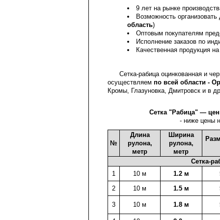
9 лет на рынке производств
Возможность организовать 
область
)
Оптовым покупателям пред
Исполнение заказов по ин
Качественная продукция на
Сетка-рабица оцинкованная и черна
осуществляем
по всей области - О
Кромы, Глазуновка, Дмитровск и в др
Сетка "Рабица" — цен
- ниже цены 
Длина
Ширина
Разм
№
рулона,
рулона,
метр
метр
Сетка-ра
1
10 м
1.2 м
2
10 м
1.5 м
3
10 м
1.8 м