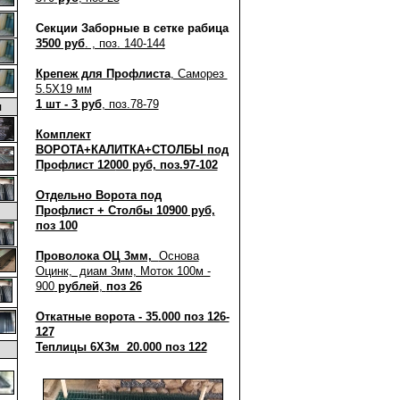
Секции Заборные в сетке рабица
3500 руб
. , поз. 140-144
Крепеж для Профлиста
, Саморез
5.5X19 мм
1
шт - 3 руб
, поз.78-79
ы
Комплект
ВОРОТА+КАЛИТКА+СТОЛБЫ
под
Профлист 120
00 руб, поз.97-102
Отдельно Ворота под
Профлист + Столбы 10900 руб,
поз 100
Проволока ОЦ 3мм,
Основа
Оцинк, диам 3мм, Моток 100м -
900
рублей
,
поз 26
Откатные ворота - 35.000 поз 126-
127
Теплицы 6X3м 20.000 поз 122