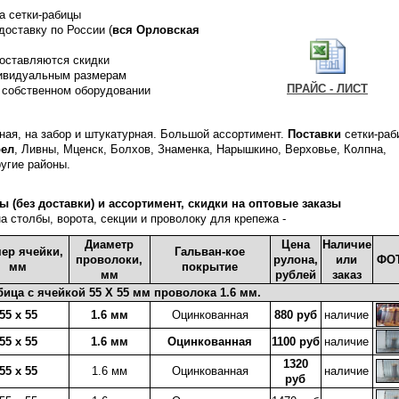
а сетки-рабицы
доставку по России (
вся Орловская
оставляются скидки
дивидуальным размерам
ПРАЙС - ЛИСТ
 собственном оборудовании
я, на забор и штукатурная. Большой ассортимент.
Поставки
сетки-раб
рел
, Ливны, Мценск, Болхов, Знаменка, Нарышкино, Верховье, Колпна,
угие районы.
ы (без доставки) и ассортимент, скидки на оптовые заказы
на столбы, ворота, секции и проволоку для крепежа -
Диаметр
Цена
Наличие
ер ячейки,
Гальван-кое
проволоки,
рулона,
или
ФО
мм
покрытие
мм
рублей
заказ
бица с ячейкой 55 X 55 мм проволока 1.6 мм.
55 х 55
1.6 мм
Оцинкованная
880 руб
наличие
55 х 55
1.6 мм
Оцинкованная
1100 руб
наличие
1320
55 х 55
1.6 мм
Оцинкованная
наличие
руб