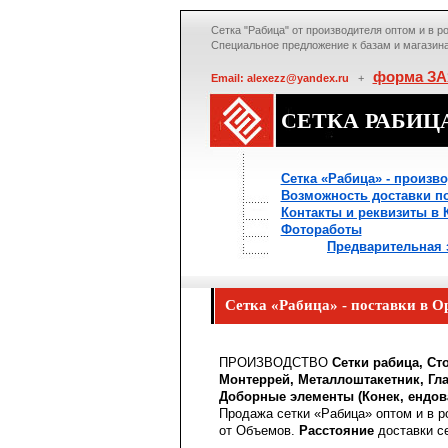
Сетка "Рабица" от производителя оптом и в р
Специальное предложение к базам и магазин
форма З
Email: alexezz@yandex.ru
+
СЕТКА РАБИЦ
Сетка «Рабица» - произв
Возможность доставки п
Контакты и реквизиты в 
Фотоработы
Предварительная заяв
Сетка «Рабица» - поставки в О
ПРОИЗВОДСТВО
Сетки рабица, Ст
Монтеррей, Металлоштакетник, Гла
Доборные элементы (Конек, ендова
Продажа сетки «Рабица» оптом и в р
от Объемов.
Расстояние
доставки се