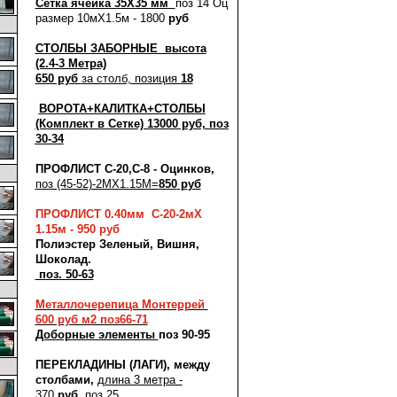
Сетка ячейка 35X35 мм
поз 14 Оц
размер 10мX1.5м - 1800
руб
СТОЛБЫ ЗАБОРНЫЕ высота
(2.4-3 Метра)
650 руб
за столб, позиция
18
ВОРОТА+КАЛИТКА+СТОЛБЫ
(Комплект в Сетке) 13000
руб, поз
30-34
ПРОФЛИСТ С-20,С-8 - Оцинков,
поз (45-52)-2МX1.15М=
850
р
уб
ПРОФЛИСТ 0.40мм С-20-2мX
1.15м
- 950 руб
Полиэстер
Зеленый, Вишня,
Шоколад.
поз. 50-63
Металлочерепица Монтеррей
600 руб м2 поз66-71
Доборные элементы
поз 90-95
ПЕРЕКЛАДИНЫ (ЛАГИ), между
столбами,
длина 3 метра -
370
руб
, поз 25