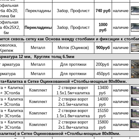
офильная
уба 40x20,
Перекладины
Забор, Профлист
740 руб
наличие
лина 6м
офильная
1000
а 40x25X2,
Перекладины
Забор, Профлист
наличие
руб
6м
ется сквозь сетку как Основа между столбами и фиксации к столба
оволока,
Металл
Моток (Оцинков)
900руб
наличие
Крепеж
Арматура 12 мм, Кругляк толщ 6.5мм
г арматура
Металл
Для протяжки
200руб
наличие
рматура
Металл
Для протяжки
450руб
наличие
ота+Калитка в Сетке Оцинкованной +Столбы-мощные 80x80мм.
а + Калитка
2 створки ворот
13400
Комплект
наличие
)+ 3Столба
1.5x1.5м+калитка
руб
а + Калитка
2 створки ворот
14000
Комплект
наличие
)+ 3Столба
2x1.5м+калитка
руб
а + Калитка
2 створки ворот
15150
Комплект
наличие
м)+ 3Столба
1.5x1.8м+калитка
руб
а + Калитка
2 створки ворот
15800
Комплект
наличие
м)+ 3Столба
2x1.8м+калитка
руб
 калитки) в Сетке Оцинкованной +Столбы-мощные 80x80мм.