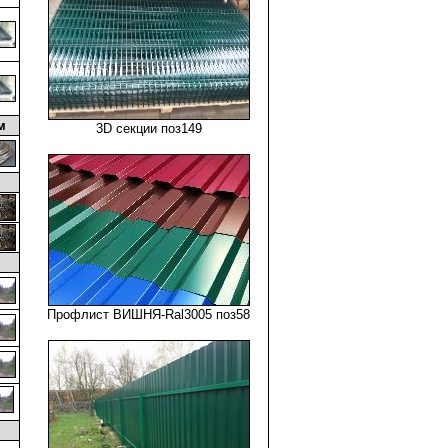
м
3D секции поз149
Профлист ВИШНЯ-Ral3005 поз58