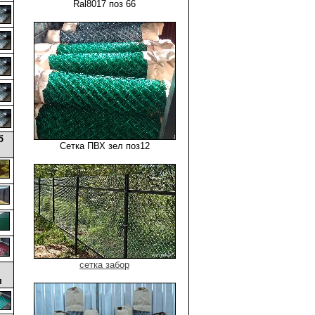
Ral8017 поз 66
уб
Сетка ПВХ зел поз12
сетка забор
м