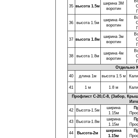
В
ширина 3М
35
высота 1.5м
С
воротин
В
ширина 4м
36
высота 1.5м
С
воротин
В
ширина 3м
37
высота 1.8м
С
воротин
В
ширина 4м
38
высота 1.8м
С
воротин
Отдельно К
40
длина 1м
высота 1.5 м
Кали
41
1 м
1.8 м
Кали
Профлист C-20,С-8, (Забор, Кры
Изт
ширина
П
42
Высота-1.5м
1.15м
Про
ширина
П
43
Высота-1.8м
1.15м
Про
ширина
П
44
Высота-2м
1.15м
Про