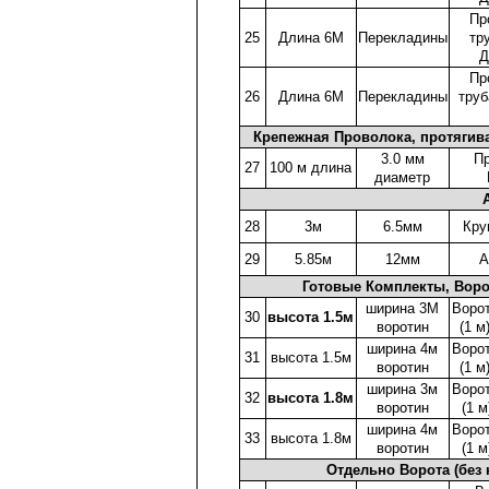
Пр
25
Длина 6М
Перекладины
тр
Д
Пр
26
Длина 6М
Перекладины
труб
Крепежная Проволока, протягива
3.0 мм
Пр
27
100 м длина
диаметр
28
3м
6.5мм
Кру
29
5.85м
12мм
А
Готовые Комплекты, Вор
ширина 3М
Ворот
30
высота 1.5м
воротин
(1 м
ширина 4м
Ворот
31
высота 1.5м
воротин
(1 м
ширина 3м
Ворот
32
высота 1.8м
воротин
(1 
ширина 4м
Ворот
33
высота 1.8м
воротин
(1 
Отдельно Ворота (без