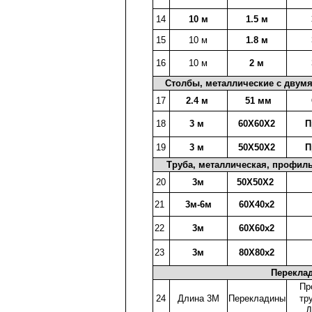
14
10 м
1.5 м
15
10 м
1.8 м
16
10 м
2 м
Столбы, металлические с двумя
17
2.4 м
51 мм
18
3 м
60X60X2
П
19
3 м
50X50X2
П
Труба, металлическая, профильн
20
3м
50X50X2
21
3м-6м
60X40x2
22
3м
60X60x2
23
3м
80X80x2
Перекла
Пр
24
Длина 3М
Перекладины
тр
Д