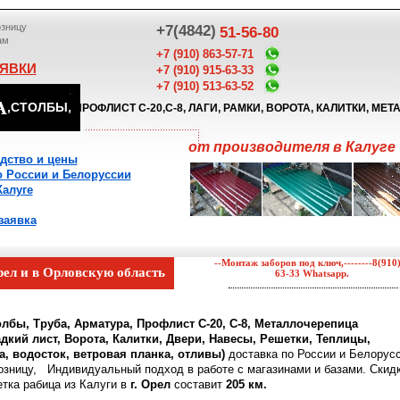
озницу
+7(4842)
51-56-80
ам
+7 (910) 863-57-71
АЯВКИ
+7 (910) 915-63-33
+7 (910) 513-63-52
А
,СТОЛБЫ,
ПРОФЛИСТ С-20,C-8, ЛАГИ, РАМКИ, ВОРОТА, КАЛИТКИ, МЕ
от производителя в Калуге
одство и цены
о России и Белоруссии
Калуге
ка
--Монтаж заборов под ключ,--------8(910
рел и в Орловскую область
63-33 Whatsapp.
олбы, Труба, Арматура, Профлист С-20, С-8, Металлочерепица
дкий лист, Ворота, Калитки, Двери, Навесы, Решетки, Теплицы,
, водосток, ветровая планка, отливы)
доставка по России и Белорусс
озницу, Индивидуальный подход в работе с магазинами и базами. Скид
тка рабица из Калуги в
г. Орел
составит
205 км.