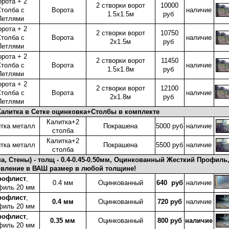
орота + 2
2 створки ворот
10000
толба с
Ворота
наличие
1.5x1.5м
руб
Петлями
орота + 2
2 створки ворот
10750
толба с
Ворота
наличие
2x1.5м
руб
Петлями
орота + 2
2 створки ворот
11450
толба с
Ворота
наличие
1.5x1.8м
руб
Петлями
орота + 2
2 створки ворот
12100
толба с
Ворота
наличие
2x1.8м
руб
Петлями
алитка в Сетке оцинковка+Столбы в комплекте
Калитка+2
тка металл
Покрашена
5000 руб
наличие
столба
Калитка+2
тка металл
Покрашена
5500 руб
наличие
столба
ша, Стены) - толщ - 0.4-0.45-0.50мм, Оцинкованный Жесткий Профиль
овление в ВАШ размер в любой толщине!
рофлист
,
0.4 мм
Оцинкованный
640 руб
наличие
филь 20 мм
рофлист
,
0.4 мм
Оцинкованный
720 руб
наличие
филь 20 мм
рофлист
,
0.35 мм
Оцинкованный
800 руб
наличие
филь 20 мм