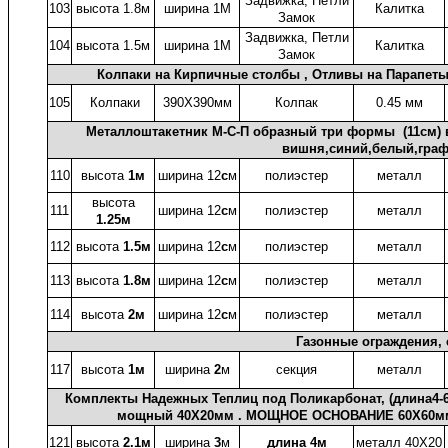
Задвижка, Петли
103
высота 1.8м
ширина 1М
Калитка
Замок
Задвижка, Петли
104
высота 1.5м
ширина 1М
Калитка
Замок
Колпаки на Кирпичные столбы , Отливы на Парапеты,
105
Колпаки
390X390мм
Колпак
0.45 мм
Металлоштакетник М-С-П образный три формы (11см) в
вишня,синий,белый,граф
110
высота
1м
ширина 12
с
м
полиэстер
металл
высота
111
ширина 12
с
м
полиэстер
металл
1.25м
112
высота
1.5м
ширина 12
с
м
полиэстер
металл
113
высота
1.8м
ширина 12
с
м
полиэстер
металл
114
высота
2м
ширина 12
с
м
полиэстер
металл
Газонные ограждения, 
117
высота
1м
ширина
2
м
секция
металл
Комплекты Надежных Теплиц под Поликарбонат, (длина4-6
мощный 40X20мм . МОЩНОЕ ОСНОВАНИЕ 60X60мм.
121
высота
2.1м
ширина
3
м
длина 4м
металл 40X20