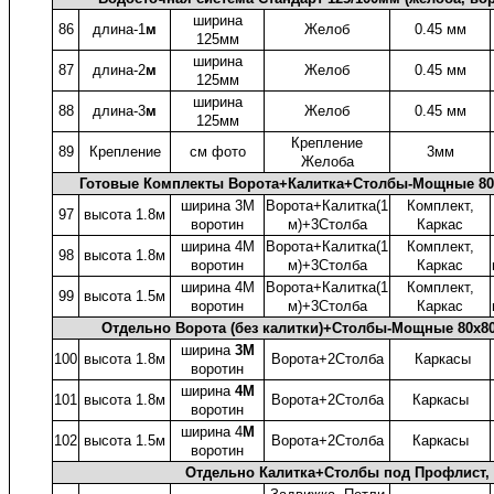
ширина
86
длина-1
м
Желоб
0.45 мм
125мм
ширина
87
длина-2
м
Желоб
0.45 мм
125мм
ширина
88
длина-3
м
Желоб
0.45 мм
125мм
Крепление
89
Крепление
см фото
3мм
Желоба
Готовые Комплекты Ворота+Калитка+Столбы-Мощные 80
ширина 3М
Ворота+Калитка(1
Комплект,
97
высота 1.8м
воротин
м)+3Столба
Каркас
ширина 4М
Ворота+Калитка(1
Комплект,
98
высота 1.8м
воротин
м)+3Столба
Каркас
ширина 4М
Ворота+Калитка(1
Комплект,
99
высота 1.5м
воротин
м)+3Столба
Каркас
Отдельно Ворота (без калитки)+Столбы-Мощные 80x8
ширина
3М
100
высота 1.8м
Ворота+2Столба
Каркасы
воротин
ширина
4М
101
высота 1.8м
Ворота+2Столба
Каркасы
воротин
ширина 4
М
102
высота 1.5м
Ворота+2Столба
Каркасы
воротин
Отдельно Калитка+Столбы под Профлист, 