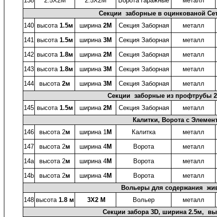
138
2.5X2М
2.5X2М
Ворота гаражные
металл
Секции заборные в оцинкованой Сет
140
высота
1.5м
ширина
2М
Секция Заборная
металл
141
высота
1.5м
ширина
3М
Секция Заборная
металл
142
высота
1.8м
ширина
2М
Секция Заборная
металл
143
высота
1.8м
ширина
3М
Секция Заборная
металл
144
высота
2м
ширина
3М
Секция Заборная
металл
Секции заборные из профтрубы 
145
высота
1.5м
ширина
2М
Секция Заборная
металл
Калитки, Ворота с Элемен
146
высота 2
м
ширина 1
М
Калитка
металл
147
высота 2
м
ширина 4
М
Ворота
металл
14a
высота 2
м
ширина 4
М
Ворота
металл
14b
высота 2
м
ширина 4
М
Ворота
металл
Вольеры для содержания жив
148
высота
1.8 м
3X2 М
Вольер
металл
Секции забора 3D, ширина 2.5м, выс