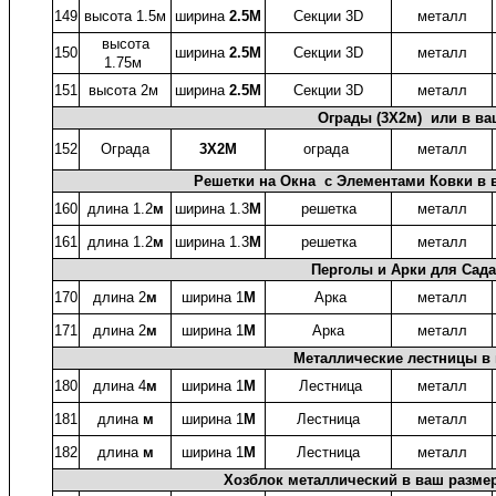
149
высота 1.5м
ширина
2.5
М
Секции 3D
металл
высота
150
ширина
2.5
М
Секции 3D
металл
1.75м
151
высота 2м
ширина
2.5
М
Секции 3D
металл
Ограды (3X2м) или в ва
152
Ограда
3X2М
ограда
металл
Решетки на Окна с Элементами Ковки в в
160
длина 1.2
м
ширина 1.3
М
решетка
металл
161
длина 1.2
м
ширина 1.3
М
решетка
металл
Перголы и Арки для Сада
170
длина 2
м
ширина 1
М
Арка
металл
171
длина 2
м
ширина 1
М
Арка
металл
Металлические лестницы в
180
длина 4
м
ширина 1
М
Лестница
металл
181
длина
м
ширина 1
М
Лестница
металл
182
длина
м
ширина 1
М
Лестница
металл
Хозблок металлический в ваш размер