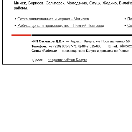
Минск
, Борисов, Солигорск, Молодечно, Слуцк, Жодино, Вилейк
районы.
•
•
Сетка оцинкованная и черная - Могилев
Пл
•
•
Рабица цены и производство - Нижний Новгород
Се
«ИП Сусликов Д.В.»
— Адрес: г. Калуга, ул. Промышленная 56
alexez
Телефон:
+7 (910) 863-57-71, 8(4842)515-680
Email:
Сетка «Рабица»
— производство в Калуге и доставка по России
создание сайтов Калуга
«ДеАл» —