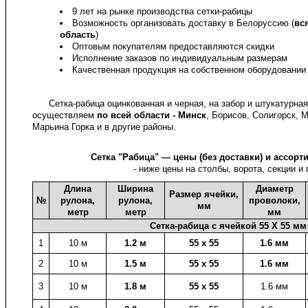
9 лет на рынке производства сетки-рабицы
Возможность организовать доставку в Белоруссию (
вс
область
)
Оптовым покупателям предоставляются скидки
Исполнение заказов по индивидуальным размерам
Качественная продукция на собственном оборудовании
Сетка-рабица оцинкованная и черная, на забор и штукатурная
осуществляем
по всей области - Минск
, Борисов, Солигорск, 
Марьина Горка и в другие районы.
Сетка "Рабица" — цены (без доставки) и ассорт
- ниже цены на столбы, ворота, секции и
Длина
Ширина
Диаметр
Размер ячейки,
№
рулона,
рулона,
проволоки,
мм
метр
метр
мм
Сетка-рабица с ячейкой 55 X 55 мм
1
10 м
1.2 м
55 х 55
1.6 мм
2
10 м
1.5 м
55 х 55
1.6 мм
3
10 м
1.8 м
55 х 55
1.6 мм