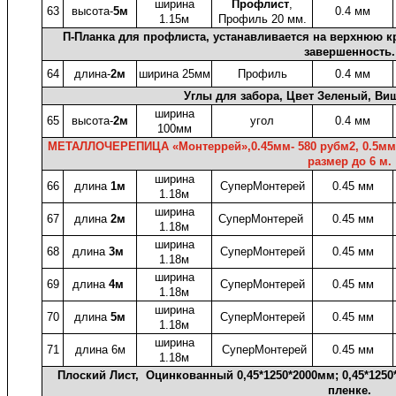
ширина
Профлист
,
63
высота-
5м
0.4 мм
1.15м
Профиль 20 мм.
П-Планка для профлиста, устанавливается на верхнюю к
завершенность.
64
длина-
2м
ширина 25мм
Профиль
0.4 мм
Углы для забора, Цвет Зеленый, Ви
ширина
65
высота-
2м
угол
0.4 мм
100мм
МЕТАЛЛОЧЕРЕПИЦА «Монтеррей»,
0.45мм
- 580
рубм2, 0.5мм
размер до 6 м.
ширина
66
длина
1м
СуперМонтерей
0.45 мм
1.18м
ширина
67
длина
2м
СуперМонтерей
0.45 мм
1.18м
ширина
68
длина
3м
СуперМонтерей
0.45 мм
1.18м
ширина
69
длина
4м
СуперМонтерей
0.45 мм
1.18м
ширина
70
длина
5м
СуперМонтерей
0.45 мм
1.18м
ширина
71
длина 6м
СуперМонтерей
0.45 мм
1.18м
Плоский Лист, Оцинкованный 0,45*1250*2000мм; 0,45*1250
пленке.