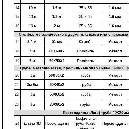
14
10 м
1.5 м
35 х 35
1.6 мм
15
10 м
1.8 м
35 х 35
1.6 мм
16
10 м
2 м
35 х 35
1.6 мм
Столбы, металлические с двумя планками или с крюками 
17
2.4 м
51 мм
Столб
Металл
18
3 м
60X60X2
Профиль
Металл
19
3 м
50X50X2
Профиль
Металл
Труба, металлическая, профильные 50X50,60X40, 60X60, 80
20
3м
50X50X2
труба
Металл
21
3м-6м
60X40x2
труба
Металл
22
3м
60X60x2
труба
Металл
23
3м
80X80x2
труба
Металл
Перекладины (Лаги) труба 40X20м
Профильная
24
Длина 3М
Перекладины
труба 40x20,
Перекладины
Длина 3м