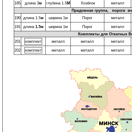
185
длина 3
м
глубина 1.5
М
Хозблок
металл
Придомная группа, пороги мет
190
длина 1.5
м
ширина 1м
Порог
металл
191
длина
1.5м
ширина 1м
Порог
металл
Комплекты для Откатных В
201
комплект
металл
металл
металл
202
комплект
металл
металл
металл