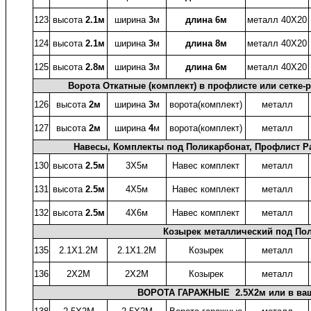
123
высота
2.1м
ширина
3
м
длина 6м
металл 40X20
124
высота
2.1м
ширина
3
м
длина 8м
металл 40X20
125
высота
2.8м
ширина
3
м
длина 6м
металл 40X20
Ворота Откатные (комплект) в профлисте или сетке-ра
126
высота
2м
ширина
3
м
ворота(комплект)
металл
127
высота
2м
ширина
4
м
ворота(комплект)
металл
Навесы, Комплекты под Поликарбонат, Профлист Ра
130
высота
2.5м
3X5м
Навес комплект
металл
131
высота
2.5м
4X5м
Навес комплект
металл
132
высота
2.5м
4X6м
Навес комплект
металл
Козырек металлический под Пол
135
2.1X1.2М
2.1X1.2М
Козырек
металл
136
2X2М
2X2М
Козырек
металл
ВОРОТА ГАРАЖНЫЕ 2.5X2м или в ваш 