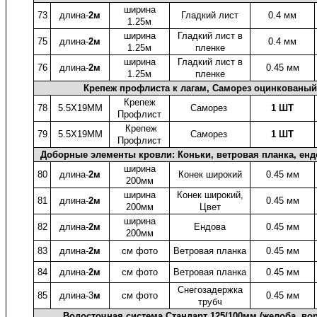
ширина
73
длина-
2м
Гладкий лист
0.4 мм
1.25м
ширина
Гладкий лист в
75
длина-
2м
0.4 мм
1.25м
пленке
ширина
Гладкий лист в
76
длина-
2м
0.45 мм
1.25м
пленке
Крепеж профлиста к лагам, Саморез оцинкованый
Крепеж
78
5.5X19ММ
Саморез
1 ШТ
Профлист
Крепеж
79
5.5X19ММ
Саморез
1 ШТ
Профлист
Доборные элементы кровли: Коньки, ветровая планка, енд
ширина
80
длина-
2м
Конек широкий
0.45 мм
200мм
ширина
Конек широкий,
81
длина-
2м
0.45 мм
200мм
Цвет
ширина
82
длина-
2м
Ендова
0.45 мм
200мм
83
длина-
2м
см фото
Ветровая планка
0.45 мм
84
длина-
2м
см фото
Ветровая планка
0.45 мм
Снегозадержка
85
длина-3
м
см фото
0.45 мм
трубч
Водосточная система Стандарт 125/100мм (желоба, во