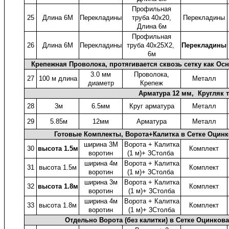
Профильная
25
Длина 6М
Перекладины
труба 40x20,
Перекладины
Длина 6м
Профильная
26
Длина 6М
Перекладины
труба 40x25X2,
Перекладины
6м
Крепежная Проволока, протягивается сквозь сетку как Ос
3.0 мм
Проволока,
27
100 м длина
Металл
диаметр
Крепеж
Арматура 12 мм, Кругляк 
28
3м
6.5мм
Круг арматура
Металл
29
5.85м
12мм
Арматура
Металл
Готовые Комплекты, Ворота+Калитка в Сетке Оцин
ширина 3М
Ворота + Калитка
30
высота 1.5м
Комплект
воротин
(1 м)+ 3Столба
ширина 4м
Ворота + Калитка
31
высота 1.5м
Комплект
воротин
(1 м)+ 3Столба
ширина 3м
Ворота + Калитка
32
высота 1.8м
Комплект
воротин
(1 м)+ 3Столба
ширина 4м
Ворота + Калитка
33
высота 1.8м
Комплект
воротин
(1 м)+ 3Столба
Отдельно Ворота (без калитки) в Сетке Оцинко