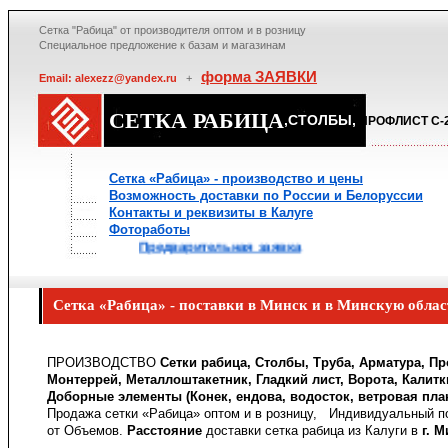
Сетка "Рабица" от производителя оптом и в розницу
Специальное предложение к базам и магазинам
форма ЗАЯВКИ
Email: alexezz@yandex.ru
+
СЕТКА РАБИЦА
,СТОЛБЫ,
ПРОФЛИСТ С-2
Сетка «Рабица» - производство и цены
Возможность доставки по России и Белоруссии
Контакты и реквизиты в Калуге
Фотоработы
Предварительная заявка
Сетка «Рабица» - поставки в Минск и в Минскую облас
ПРОИЗВОДСТВО
Сетки рабица, Столбы, Труба, Арматура, Пр
Монтеррей, Металлоштакетник, Гладкий лист, Ворота, Калитк
Доборные элементы (Конек, ендова, водосток, ветровая пла
Продажа сетки «Рабица» оптом и в розницу, Индивидуальный по
от Объемов.
Расстояние
доставки сетка рабица из Калуги в
г. 