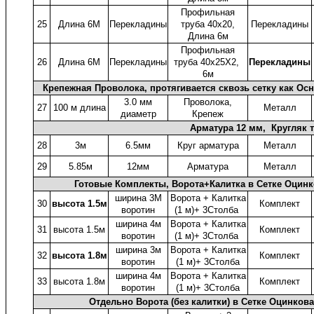
Профильная
25
Длина 6М
Перекладины
труба 40x20,
Перекладины
Длина 6м
Профильная
26
Длина 6М
Перекладины
труба 40x25X2,
Перекладины
6м
Крепежная Проволока, протягивается сквозь сетку как Ос
3.0 мм
Проволока,
27
100 м длина
Металл
диаметр
Крепеж
Арматура 12 мм, Кругляк 
28
3м
6.5мм
Круг арматура
Металл
29
5.85м
12мм
Арматура
Металл
Готовые Комплекты, Ворота+Калитка в Сетке Оцин
ширина 3М
Ворота + Калитка
30
высота 1.5м
Комплект
воротин
(1 м)+ 3Столба
ширина 4м
Ворота + Калитка
31
высота 1.5м
Комплект
воротин
(1 м)+ 3Столба
ширина 3м
Ворота + Калитка
32
высота 1.8м
Комплект
воротин
(1 м)+ 3Столба
ширина 4м
Ворота + Калитка
33
высота 1.8м
Комплект
воротин
(1 м)+ 3Столба
Отдельно Ворота (без калитки) в Сетке Оцинко