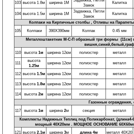
Задвижка, Петли
103
высота 1.8м
ширина 1М
Калитка
Замок
Задвижка, Петли
104
высота 1.5м
ширина 1М
Калитка
Замок
Колпаки на Кирпичные столбы , Отливы на Парапеты,
105
Колпаки
390X390мм
Колпак
0.45 мм
Металлоштакетник М-С-П образный три формы (11см) в
вишня,синий,белый,граф
110
высота
1м
ширина 12
с
м
полиэстер
металл
высота
111
ширина 12
с
м
полиэстер
металл
1.25м
112
высота
1.5м
ширина 12
с
м
полиэстер
металл
113
высота
1.8м
ширина 12
с
м
полиэстер
металл
114
высота
2м
ширина 12
с
м
полиэстер
металл
Газонные ограждения, 
117
высота
1м
ширина
2
м
секция
металл
Комплекты Надежных Теплиц под Поликарбонат, (длина4-6
мощный 40X20мм . МОЩНОЕ ОСНОВАНИЕ 60X60мм.
121
высота
2.1м
ширина
3
м
длина 4м
металл 40X20