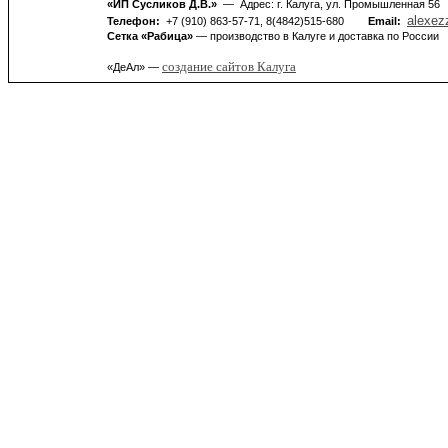
«ИП Сусликов Д.В.»
— Адрес: г. Калуга, ул. Промышленная 56
alexez
Телефон:
+7 (910) 863-57-71, 8(4842)515-680
Email:
Сетка «Рабица»
— производство в Калуге и доставка по России
создание сайтов Калуга
«ДеАл» —