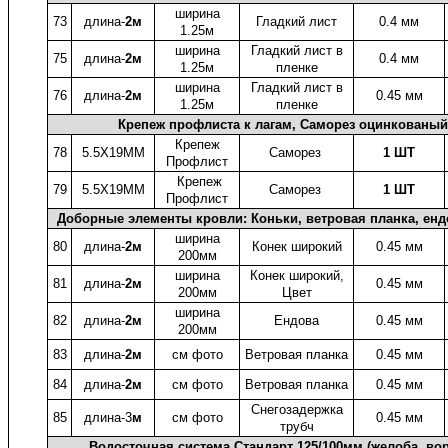
ширина
73
длина-
2м
Гладкий лист
0.4 мм
1.25м
ширина
Гладкий лист в
75
длина-
2м
0.4 мм
1.25м
пленке
ширина
Гладкий лист в
76
длина-
2м
0.45 мм
1.25м
пленке
Крепеж профлиста к лагам, Саморез оцинкованый
Крепеж
78
5.5X19ММ
Саморез
1 ШТ
Профлист
Крепеж
79
5.5X19ММ
Саморез
1 ШТ
Профлист
Доборные элементы кровли: Коньки, ветровая планка, енд
ширина
80
длина-
2м
Конек широкий
0.45 мм
200мм
ширина
Конек широкий,
81
длина-
2м
0.45 мм
200мм
Цвет
ширина
82
длина-
2м
Ендова
0.45 мм
200мм
83
длина-
2м
см фото
Ветровая планка
0.45 мм
84
длина-
2м
см фото
Ветровая планка
0.45 мм
Снегозадержка
85
длина-3
м
см фото
0.45 мм
трубч
Водосточная система Стандарт 125/100мм (желоба, во