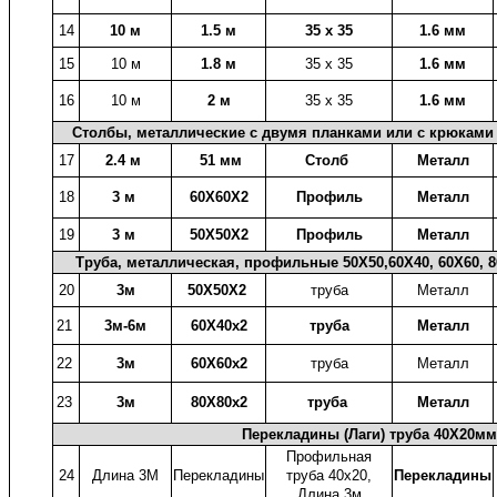
14
10 м
1.5 м
35 х 35
1.6 мм
15
10 м
1.8 м
35 х 35
1.6 мм
16
10 м
2 м
35 х 35
1.6 мм
Столбы, металлические с двумя планками или с крюками 
17
2.4 м
51 мм
Столб
Металл
18
3 м
60X60X2
Профиль
Металл
19
3 м
50X50X2
Профиль
Металл
Труба, металлическая, профильные 50X50,60X40, 60X60, 80
20
3м
50X50X2
труба
Металл
21
3м-6м
60X40x2
труба
Металл
22
3м
60X60x2
труба
Металл
23
3м
80X80x2
труба
Металл
Перекладины (Лаги) труба 40X20м
Профильная
24
Длина 3М
Перекладины
труба 40x20,
Перекладины
Длина 3м