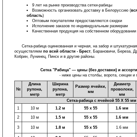
9 лет на рынке производства сетки-рабицы
Возможность организовать доставку в Белоруссию (
вс
область
)
Оптовым покупателям предоставляются скидки
Исполнение заказов по индивидуальным размерам
Качественная продукция на собственном оборудовании
Сетка-рабица оцинкованная и черная, на забор и штукатурная
осуществляем
по всей области - Брест
, Барановичи, Береза, Д
Кобрин, Лунинец, Пинск и в другие районы.
Сетка "Рабица" — цены (без доставки) и ассорт
- ниже цены на столбы, ворота, секции и
Длина
Ширина
Диаметр
Размер ячейки,
№
рулона,
рулона,
проволоки,
мм
метр
метр
мм
Сетка-рабица с ячейкой 55 X 55 мм
1
10 м
1.2 м
55 х 55
1.6 мм
2
10 м
1.5 м
55 х 55
1.6 мм
3
10 м
1.8 м
55 х 55
1.6 мм