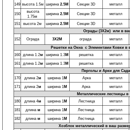
149
высота 1.5м
ширина
2.5
М
Секции 3D
металл
высота
150
ширина
2.5
М
Секции 3D
металл
1.75м
151
высота 2м
ширина
2.5
М
Секции 3D
металл
Ограды (3X2м) или в ва
152
Ограда
3X2М
ограда
металл
Решетки на Окна с Элементами Ковки в в
160
длина 1.2
м
ширина 1.3
М
решетка
металл
161
длина 1.2
м
ширина 1.3
М
решетка
металл
Перголы и Арки для Сада
170
длина 2
м
ширина 1
М
Арка
металл
171
длина 2
м
ширина 1
М
Арка
металл
Металлические лестницы в
180
длина 4
м
ширина 1
М
Лестница
металл
181
длина
м
ширина 1
М
Лестница
металл
182
длина
м
ширина 1
М
Лестница
металл
Хозблок металлический в ваш размер