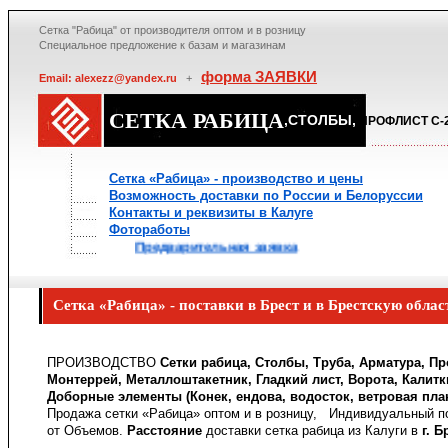
Сетка "Рабица" от производителя оптом и в розницу
Специальное предложение к базам и магазинам
форма ЗАЯВКИ
Email: alexezz@yandex.ru
+
СЕТКА РАБИЦА
,СТОЛБЫ,
ПРОФЛИСТ С-2
Сетка «Рабица» - производство и цены
Возможность доставки по России и Белоруссии
Контакты и реквизиты в Калуге
Фотоработы
Предварительная заявка
Сетка «Рабица» - поставки в Брест и в Брестскую облас
ПРОИЗВОДСТВО
Сетки рабица, Столбы, Труба, Арматура, Пр
Монтеррей, Металлоштакетник, Гладкий лист, Ворота, Калитк
Доборные элементы (Конек, ендова, водосток, ветровая пла
Продажа сетки «Рабица» оптом и в розницу, Индивидуальный по
от Объемов.
Расстояние
доставки сетка рабица из Калуги в
г. Б