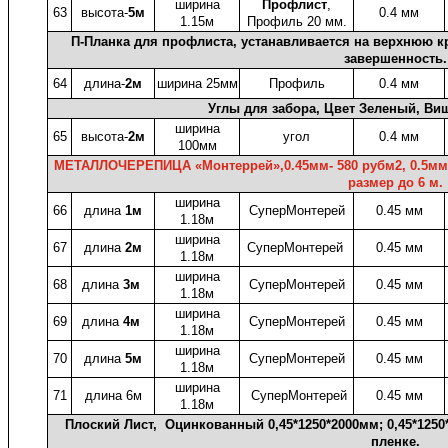
ширина
Профлист
,
63
высота-
5м
0.4 мм
1.15м
Профиль 20 мм.
П-Планка для профлиста, устанавливается на верхнюю к
завершенность.
64
длина-
2м
ширина 25мм
Профиль
0.4 мм
Углы для забора, Цвет Зеленый, Ви
ширина
65
высота-
2м
угол
0.4 мм
100мм
МЕТАЛЛОЧЕРЕПИЦА «Монтеррей»,
0.45мм
- 580
рубм2, 0.5мм
размер до 6 м.
ширина
66
длина
1м
СуперМонтерей
0.45 мм
1.18м
ширина
67
длина
2м
СуперМонтерей
0.45 мм
1.18м
ширина
68
длина
3м
СуперМонтерей
0.45 мм
1.18м
ширина
69
длина
4м
СуперМонтерей
0.45 мм
1.18м
ширина
70
длина
5м
СуперМонтерей
0.45 мм
1.18м
ширина
71
длина 6м
СуперМонтерей
0.45 мм
1.18м
Плоский Лист, Оцинкованный 0,45*1250*2000мм; 0,45*1250
пленке.