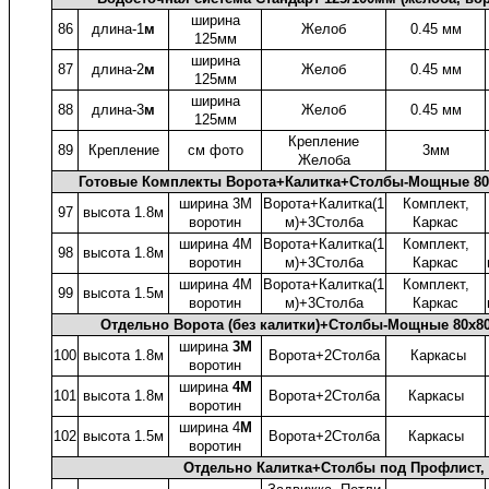
ширина
86
длина-1
м
Желоб
0.45 мм
125мм
ширина
87
длина-2
м
Желоб
0.45 мм
125мм
ширина
88
длина-3
м
Желоб
0.45 мм
125мм
Крепление
89
Крепление
см фото
3мм
Желоба
Готовые Комплекты Ворота+Калитка+Столбы-Мощные 80
ширина 3М
Ворота+Калитка(1
Комплект,
97
высота 1.8м
воротин
м)+3Столба
Каркас
ширина 4М
Ворота+Калитка(1
Комплект,
98
высота 1.8м
воротин
м)+3Столба
Каркас
ширина 4М
Ворота+Калитка(1
Комплект,
99
высота 1.5м
воротин
м)+3Столба
Каркас
Отдельно Ворота (без калитки)+Столбы-Мощные 80x8
ширина
3М
100
высота 1.8м
Ворота+2Столба
Каркасы
воротин
ширина
4М
101
высота 1.8м
Ворота+2Столба
Каркасы
воротин
ширина 4
М
102
высота 1.5м
Ворота+2Столба
Каркасы
воротин
Отдельно Калитка+Столбы под Профлист, 