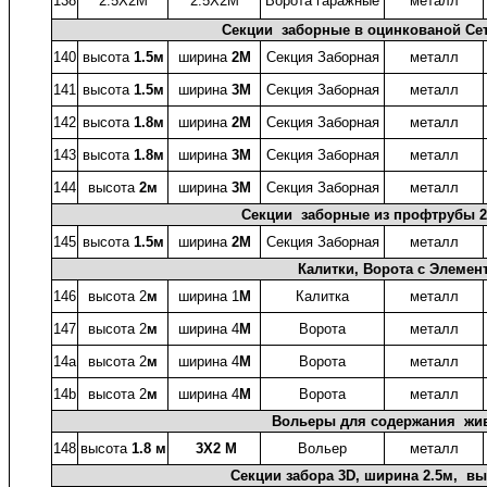
138
2.5X2М
2.5X2М
Ворота гаражные
металл
Секции заборные в оцинкованой Сет
140
высота
1.5м
ширина
2М
Секция Заборная
металл
141
высота
1.5м
ширина
3М
Секция Заборная
металл
142
высота
1.8м
ширина
2М
Секция Заборная
металл
143
высота
1.8м
ширина
3М
Секция Заборная
металл
144
высота
2м
ширина
3М
Секция Заборная
металл
Секции заборные из профтрубы 
145
высота
1.5м
ширина
2М
Секция Заборная
металл
Калитки, Ворота с Элемен
146
высота 2
м
ширина 1
М
Калитка
металл
147
высота 2
м
ширина 4
М
Ворота
металл
14a
высота 2
м
ширина 4
М
Ворота
металл
14b
высота 2
м
ширина 4
М
Ворота
металл
Вольеры для содержания жив
148
высота
1.8 м
3X2 М
Вольер
металл
Секции забора 3D, ширина 2.5м, выс