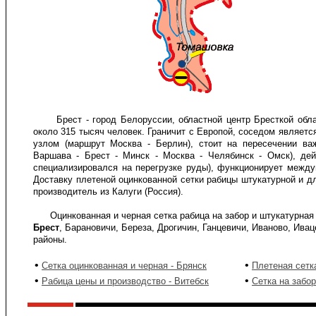
Брест - город Белоруссии, областной центр Бресткой облас
около 315 тысяч человек. Граничит с Европой, соседом являе
узлом (маршрут Москва - Берлин), стоит на пересечении ва
Варшава - Брест - Минск - Москва - Челябинск - Омск), де
специализировался на перегрузке руды), функционирует между
Доставку плетеной оцинкованной сетки рабицы штукатурной и дл
производитель из Калуги (Россия).
Оцинкованная и черная сетка рабица на забор и штукатурная
Брест
, Барановичи, Береза, Дрогичин, Ганцевичи, Иваново, Ивац
районы.
•
•
Сетка оцинкованная и черная - Брянск
Плетеная сетк
•
•
Рабица цены и производство - Витебск
Сетка на забо