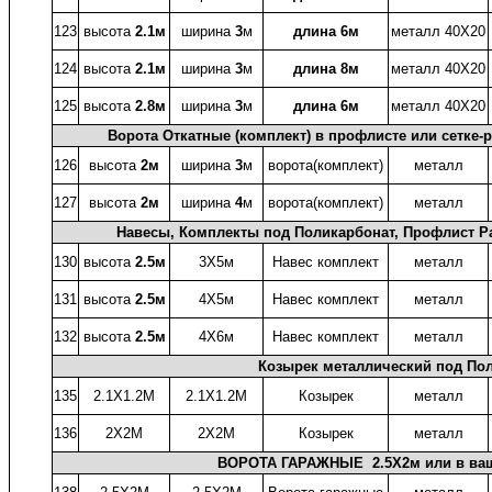
123
высота
2.1м
ширина
3
м
длина 6м
металл 40X20
124
высота
2.1м
ширина
3
м
длина 8м
металл 40X20
125
высота
2.8м
ширина
3
м
длина 6м
металл 40X20
Ворота Откатные (комплект) в профлисте или сетке-ра
126
высота
2м
ширина
3
м
ворота(комплект)
металл
127
высота
2м
ширина
4
м
ворота(комплект)
металл
Навесы, Комплекты под Поликарбонат, Профлист Ра
130
высота
2.5м
3X5м
Навес комплект
металл
131
высота
2.5м
4X5м
Навес комплект
металл
132
высота
2.5м
4X6м
Навес комплект
металл
Козырек металлический под Пол
135
2.1X1.2М
2.1X1.2М
Козырек
металл
136
2X2М
2X2М
Козырек
металл
ВОРОТА ГАРАЖНЫЕ 2.5X2м или в ваш 