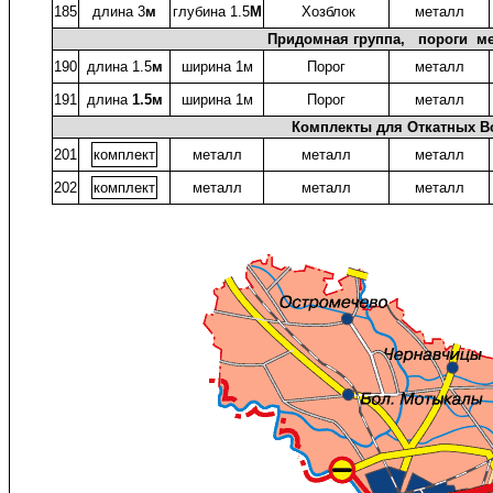
185
длина 3
м
глубина 1.5
М
Хозблок
металл
Придомная группа, пороги мет
190
длина 1.5
м
ширина 1м
Порог
металл
191
длина
1.5м
ширина 1м
Порог
металл
Комплекты для Откатных В
201
комплект
металл
металл
металл
202
комплект
металл
металл
металл