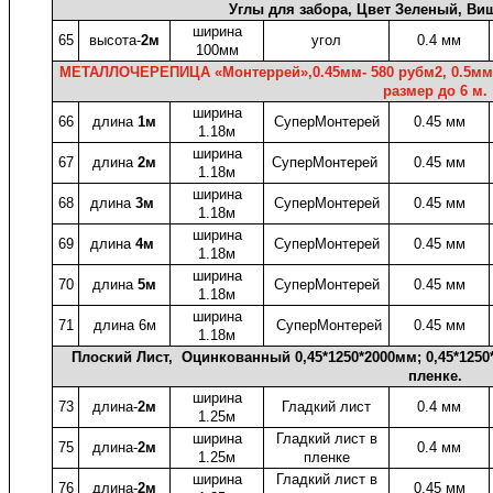
Углы для забора, Цвет Зеленый, Ви
ширина
65
высота-
2м
угол
0.4 мм
100мм
МЕТАЛЛОЧЕРЕПИЦА «Монтеррей»,
0.45мм
- 580
рубм2, 0.5мм
размер до 6 м.
ширина
66
длина
1м
СуперМонтерей
0.45 мм
1.18м
ширина
67
длина
2м
СуперМонтерей
0.45 мм
1.18м
ширина
68
длина
3м
СуперМонтерей
0.45 мм
1.18м
ширина
69
длина
4м
СуперМонтерей
0.45 мм
1.18м
ширина
70
длина
5м
СуперМонтерей
0.45 мм
1.18м
ширина
71
длина 6м
СуперМонтерей
0.45 мм
1.18м
Плоский Лист, Оцинкованный 0,45*1250*2000мм; 0,45*1250
пленке.
ширина
73
длина-
2м
Гладкий лист
0.4 мм
1.25м
ширина
Гладкий лист в
75
длина-
2м
0.4 мм
1.25м
пленке
ширина
Гладкий лист в
76
длина-
2м
0.45 мм