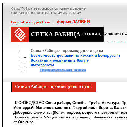
Сетка "Рабица" от производителя оптом и в розницу
Специальное предложение к базам и магазинам
форма ЗАЯВКИ
Email: alexezz@yandex.ru
+
СЕТКА РАБИЦА
,СТОЛБЫ,
ПРОФЛИСТ С-2
Сетка «Рабица» - производство и цены
Возможность доставки по России и Белоруссии
Контакты и реквизиты в Калуге
Фотоработы
Предварительная заявка
Сетка «Рабица» - производство и цены
ПРОИЗВОДСТВО
Сетки рабица, Столбы, Труба, Арматура, Пр
Монтеррей, Металлоштакетник, Гладкий лист, Ворота, Калитк
Доборные элементы (Конек, ендова, водосток, ветровая пла
Продажа сетки «Рабица» оптом и в розницу, Индивидуальный по
от Объемов.