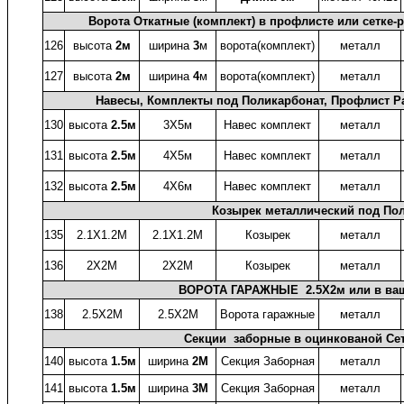
Ворота Откатные (комплект) в профлисте или сетке-ра
126
высота
2м
ширина
3
м
ворота(комплект)
металл
127
высота
2м
ширина
4
м
ворота(комплект)
металл
Навесы, Комплекты под Поликарбонат, Профлист Ра
130
высота
2.5м
3X5м
Навес комплект
металл
131
высота
2.5м
4X5м
Навес комплект
металл
132
высота
2.5м
4X6м
Навес комплект
металл
Козырек металлический под Пол
135
2.1X1.2М
2.1X1.2М
Козырек
металл
136
2X2М
2X2М
Козырек
металл
ВОРОТА ГАРАЖНЫЕ 2.5X2м или в ваш 
138
2.5X2М
2.5X2М
Ворота гаражные
металл
Секции заборные в оцинкованой Сет
140
высота
1.5м
ширина
2М
Секция Заборная
металл
141
высота
1.5м
ширина
3М
Секция Заборная
металл