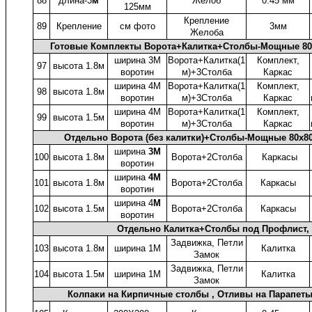
88
длина-3
м
Желоб
0.45 мм
125мм
Крепление
89
Крепление
см фото
3мм
Желоба
Готовые Комплекты Ворота+Калитка+Столбы-Мощные 80
ширина 3М
Ворота+Калитка(1
Комплект,
97
высота 1.8м
воротин
м)+3Столба
Каркас
ширина 4М
Ворота+Калитка(1
Комплект,
98
высота 1.8м
воротин
м)+3Столба
Каркас
ширина 4М
Ворота+Калитка(1
Комплект,
99
высота 1.5м
воротин
м)+3Столба
Каркас
Отдельно Ворота (без калитки)+Столбы-Мощные 80x8
ширина
3М
100
высота 1.8м
Ворота+2Столба
Каркасы
воротин
ширина
4М
101
высота 1.8м
Ворота+2Столба
Каркасы
воротин
ширина 4
М
102
высота 1.5м
Ворота+2Столба
Каркасы
воротин
Отдельно Калитка+Столбы под Профлист, 
Задвижка, Петли
103
высота 1.8м
ширина 1М
Калитка
Замок
Задвижка, Петли
104
высота 1.5м
ширина 1М
Калитка
Замок
Колпаки на Кирпичные столбы , Отливы на Парапеты,