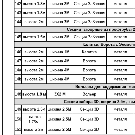
142
высота
1.8м
ширина
2М
Секция Заборная
металл
143
высота
1.8м
ширина
3М
Секция Заборная
металл
144
высота
2м
ширина
3М
Секция Заборная
металл
Секции заборные из профтрубы 
145
высота
1.5м
ширина
2М
Секция Заборная
металл
Калитки, Ворота с Элемен
146
высота 2
м
ширина 1
М
Калитка
металл
147
высота 2
м
ширина 4
М
Ворота
металл
14a
высота 2
м
ширина 4
М
Ворота
металл
14b
высота 2
м
ширина 4
М
Ворота
металл
Вольеры для содержания жив
148
высота
1.8 м
3X2 М
Вольер
металл
Секции забора 3D, ширина 2.5м, выс
149
высота 1.5м
ширина
2.5
М
Секции 3D
металл
высота
150
ширина
2.5
М
Секции 3D
металл
1.75м
151
высота 2м
ширина
2.5
М
Секции 3D
металл