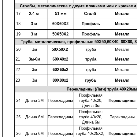
Столбы, металлические с двумя планками или с крюками 
17
2.4 м
51 мм
Столб
Металл
18
3 м
60X60X2
Профиль
Металл
19
3 м
50X50X2
Профиль
Металл
Труба, металлическая, профильные 50X50,60X40, 60X60, 80
20
3м
50X50X2
труба
Металл
21
3м-6м
60X40x2
труба
Металл
22
3м
60X60x2
труба
Металл
23
3м
80X80x2
труба
Металл
Перекладины (Лаги) труба 40X20м
Профильная
24
Длина 3М
Перекладины
труба 40x20,
Перекладины
Длина 3м
Профильная
25
Длина 6М
Перекладины
труба 40x20,
Перекладины
Длина 6м
Профильная
26
Длина 6М
Перекладины
труба 40x25X2,
Перекладины