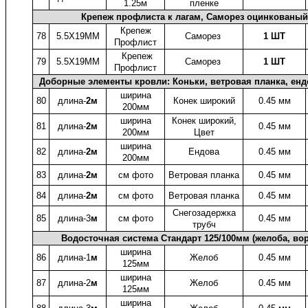
1.25м
пленке
Крепеж профлиста к лагам, Саморез оцинкованый
Крепеж
78
5.5X19ММ
Саморез
1 ШТ
Профлист
Крепеж
79
5.5X19ММ
Саморез
1 ШТ
Профлист
Доборные элементы кровли: Коньки, ветровая планка, енд
ширина
80
длина-
2м
Конек широкий
0.45 мм
200мм
ширина
Конек широкий,
81
длина-
2м
0.45 мм
200мм
Цвет
ширина
82
длина-
2м
Ендова
0.45 мм
200мм
83
длина-
2м
см фото
Ветровая планка
0.45 мм
84
длина-
2м
см фото
Ветровая планка
0.45 мм
Снегозадержка
85
длина-3
м
см фото
0.45 мм
трубч
Водосточная система Стандарт 125/100мм (желоба, во
ширина
86
длина-1
м
Желоб
0.45 мм
125мм
ширина
87
длина-2
м
Желоб
0.45 мм
125мм
ширина