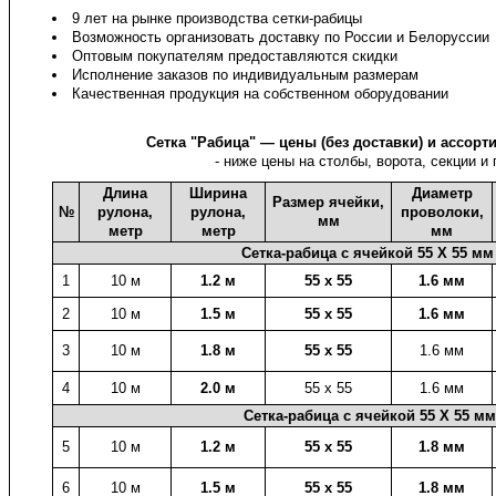
9 лет на рынке производства сетки-рабицы
Возможность организовать доставку по России и Белоруссии
Оптовым покупателям предоставляются скидки
Исполнение заказов по индивидуальным размерам
Качественная продукция на собственном оборудовании
Сетка "Рабица" — цены (без доставки) и ассорт
- ниже цены на столбы, ворота, секции и
Длина
Ширина
Диаметр
Размер ячейки,
№
рулона,
рулона,
проволоки,
мм
метр
метр
мм
Сетка-рабица с ячейкой 55 X 55 мм
1
10 м
1.2 м
55 х 55
1.6 мм
2
10 м
1.5 м
55 х 55
1.6 мм
3
10 м
1.8 м
55 х 55
1.6 мм
4
10 м
2.0 м
55 х 55
1.6 мм
Сетка-рабица с ячейкой 55 X 55 м
5
10 м
1.2 м
55 х 55
1.8 мм
6
10 м
1.5 м
55 х 55
1.8 мм