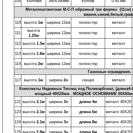
105
Колпаки
390X390мм
Колпак
0.45 мм
Металлоштакетник М-С-П образный три формы (11см) в
вишня,синий,белый,граф
110
высота
1м
ширина 12
с
м
полиэстер
металл
высота
111
ширина 12
с
м
полиэстер
металл
1.25м
112
высота
1.5м
ширина 12
с
м
полиэстер
металл
113
высота
1.8м
ширина 12
с
м
полиэстер
металл
114
высота
2м
ширина 12
с
м
полиэстер
металл
Газонные ограждения, 
117
высота
1м
ширина
2
м
секция
металл
Комплекты Надежных Теплиц под Поликарбонат, (длина4-6
мощный 40X20мм . МОЩНОЕ ОСНОВАНИЕ 60X60мм.
121
высота
2.1м
ширина
3
м
длина 4м
металл 40X20
123
высота
2.1м
ширина
3
м
длина 6м
металл 40X20
124
высота
2.1м
ширина
3
м
длина 8м
металл 40X20
125
высота
2.8м
ширина
3
м
длина 6м
металл 40X20