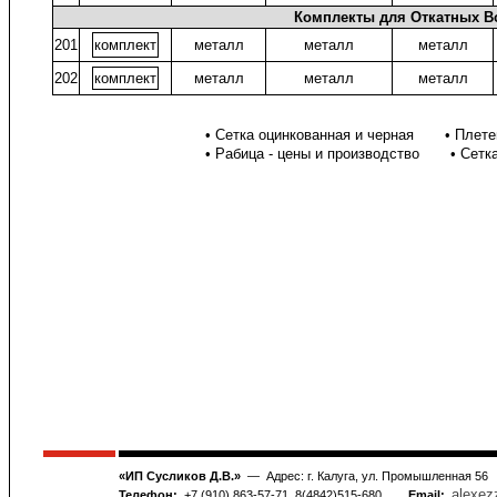
Комплекты для Откатных В
201
комплект
металл
металл
металл
202
комплект
металл
металл
металл
• Сетка оцинкованная и черная • Плетен
• Рабица - цены и производство • Сетка
«ИП Сусликов Д.В.»
— Адрес: г. Калуга, ул. Промышленная 56
alexez
Телефон:
+7 (910) 863-57-71, 8(4842)515-680
Email: