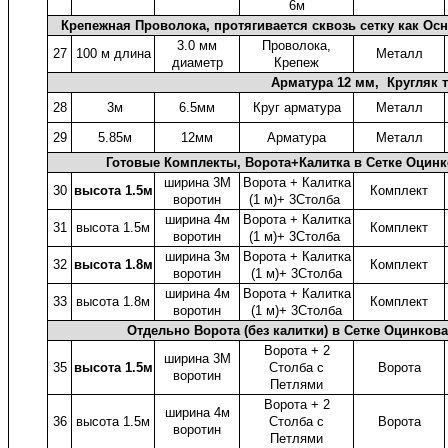
6м
Крепежная Проволока, протягивается сквозь сетку как Ос
3.0 мм
Проволока,
27
100 м длина
Металл
диаметр
Крепеж
Арматура 12 мм, Кругляк 
28
3м
6.5мм
Круг арматура
Металл
29
5.85м
12мм
Арматура
Металл
Готовые Комплекты, Ворота+Калитка в Сетке Оцин
ширина 3М
Ворота + Калитка
30
высота 1.5м
Комплект
воротин
(1 м)+ 3Столба
ширина 4м
Ворота + Калитка
31
высота 1.5м
Комплект
воротин
(1 м)+ 3Столба
ширина 3м
Ворота + Калитка
32
высота 1.8м
Комплект
воротин
(1 м)+ 3Столба
ширина 4м
Ворота + Калитка
33
высота 1.8м
Комплект
воротин
(1 м)+ 3Столба
Отдельно Ворота (без калитки) в Сетке Оцинко
Ворота + 2
ширина 3М
35
высота 1.5м
Столба с
Ворота
воротин
Петлями
Ворота + 2
ширина 4м
36
высота 1.5м
Столба с
Ворота
воротин
Петлями