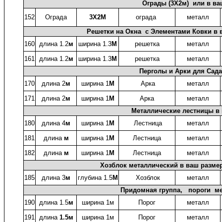
Ограды (3X2м) или в ва
152
Ограда
3X2М
ограда
металл
Решетки на Окна с Элементами Ковки в в
160
длина 1.2
м
ширина 1.3
М
решетка
металл
161
длина 1.2
м
ширина 1.3
М
решетка
металл
Перголы и Арки для Сада
170
длина 2
м
ширина 1
М
Арка
металл
171
длина 2
м
ширина 1
М
Арка
металл
Металлические лестницы в
180
длина 4
м
ширина 1
М
Лестница
металл
181
длина
м
ширина 1
М
Лестница
металл
182
длина
м
ширина 1
М
Лестница
металл
Хозблок металлический в ваш размер
185
длина 3
м
глубина 1.5
М
Хозблок
металл
Придомная группа, пороги мет
190
длина 1.5
м
ширина 1м
Порог
металл
191
длина
1.5м
ширина 1м
Порог
металл